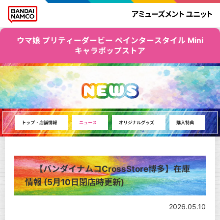
ウマ娘 プリティーダービー ペインタースタイル Mini
キャラポップストア
NEWS
トップ・店舗情報
ニュース
オリジナルグッズ
購入特典
【バンダイナムコCrossStore博多】在庫
情報 (5月10日閉店時更新)
2026.05.10