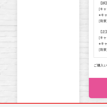
【誤
[キャ
※キ
[背景
【正
[キャ
※キ
[背景
ご購入い