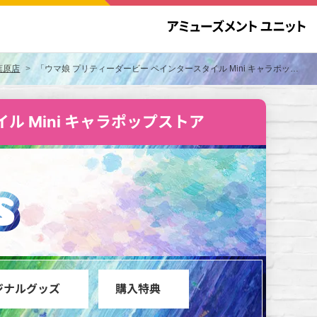
秋葉原店
「ウマ娘 プリティーダービー ペインタースタイル Mini キャラポップストア」誤表記に関するお詫びについて
ル Mini キャラポップストア
ni キャラポップストア
S
ジナルグッズ
購入特典