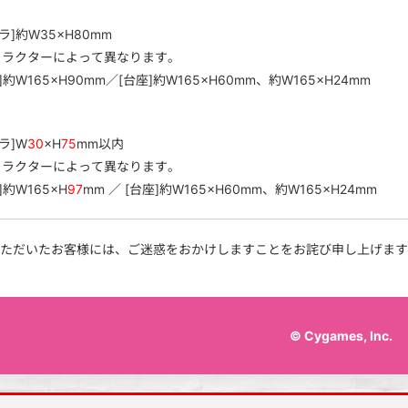
】
ラ]約W35×H80mm
ャラクターによって異なります。
]約W165×H90mm／[台座]約W165×H60mm、約W165×H24mm
】
ラ]W
30
×H
75
mm以内
ャラクターによって異なります。
]約W165×H
97
mm ／ [台座]約W165×H60mm、約W165×H24mm
ただいたお客様には、ご迷惑をおかけしますことをお詫び申し上げます
© Cygames, Inc.