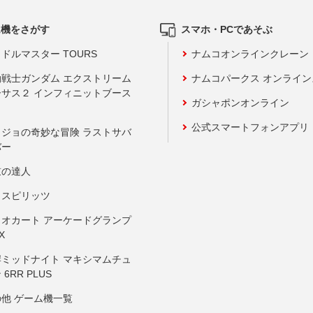
ム機をさがす
スマホ・PCであそぶ
ドルマスター TOURS
ナムコオンラインクレーン
動戦士ガンダム エクストリーム
ナムコパークス オンライ
ーサス２ インフィニットブース
ガシャポンオンライン
公式スマートフォンアプリ
ョジョの奇妙な冒険 ラストサバ
バー
鼓の達人
りスピリッツ
リオカート アーケードグランプ
X
岸ミッドナイト マキシマムチュ
 6RR PLUS
の他 ゲーム機一覧