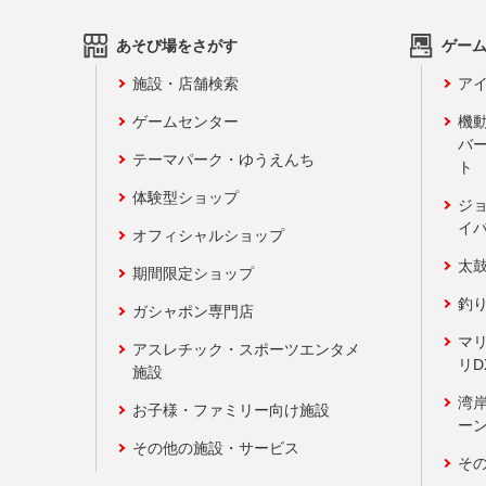
あそび場をさがす
ゲー
施設・店舗検索
アイ
ゲームセンター
機
バ
テーマパーク・ゆうえんち
ト
体験型ショップ
ジ
イ
オフィシャルショップ
太
期間限定ショップ
釣
ガシャポン専門店
マ
アスレチック・スポーツエンタメ
リD
施設
湾
お子様・ファミリー向け施設
ーン
その他の施設・サービス
そ