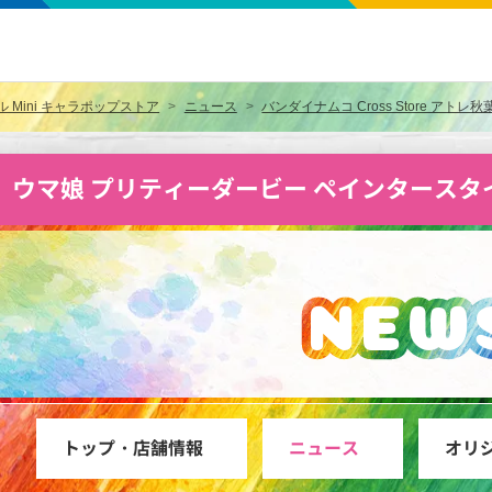
Mini キャラポップストア
ニュース
バンダイナムコ Cross Store アトレ
ウマ娘 プリティーダービー ペインタースタイ
ウマ娘 プリティーダービー ペインタースタイル Mi
NEW
トップ・店舗情報
ニュース
オリ