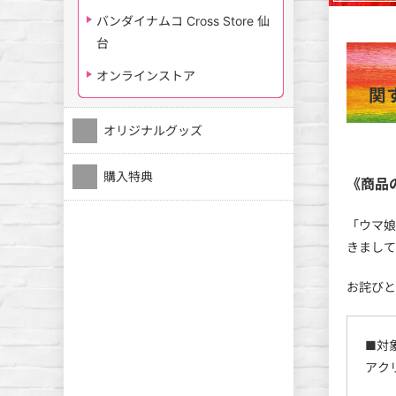
バンダイナムコ Cross Store 仙
台
オンラインストア
関
オリジナルグッズ
購入特典
《商品
「ウマ娘
きまして
お詫びと
■対
アク