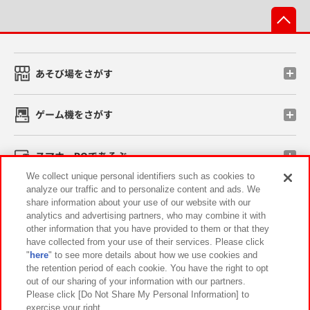
先
あそび場をさがす
ゲーム機をさがす
スマホ・PCであそぶ
We collect unique personal identifiers such as cookies to
analyze our traffic and to personalize content and ads. We
イベント・キャンペーン
share information about your use of our website with our
analytics and advertising partners, who may combine it with
other information that you have provided to them or that they
have collected from your use of their services. Please click
"
here
" to see more details about how we use cookies and
関連会社
サステナビリティ
サイトポリシー
the retention period of each cookie. You have the right to opt
out of our sharing of your information with our partners.
プライバシーポリシー
ウェブアクセシビリティ方針と検証結果
Please click [Do Not Share My Personal Information] to
exercise your right.
お取引先さまとともに
食品のご提供について