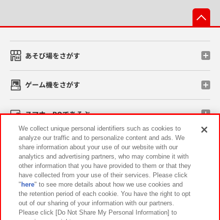
先
あそび場をさがす
ゲーム機をさがす
スマホ・PCであそぶ
We collect unique personal identifiers such as cookies to
analyze our traffic and to personalize content and ads. We
イベント・キャンペーン
share information about your use of our website with our
analytics and advertising partners, who may combine it with
other information that you have provided to them or that they
have collected from your use of their services. Please click
"
here
" to see more details about how we use cookies and
関連会社
サステナビリティ
サイトポリシー
the retention period of each cookie. You have the right to opt
out of our sharing of your information with our partners.
プライバシーポリシー
ウェブアクセシビリティ方針と検証結果
Please click [Do Not Share My Personal Information] to