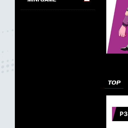
TOP
P