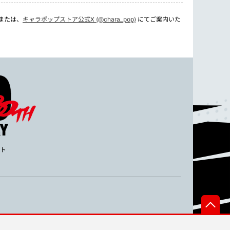
または、
キャラポップストア公式X (@chara_pop)
にてご案内いた
イト
先