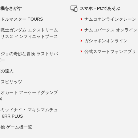
ム機をさがす
スマホ・PCであそぶ
ドルマスター TOURS
ナムコオンラインクレーン
動戦士ガンダム エクストリーム
ナムコパークス オンライ
ーサス２ インフィニットブース
ガシャポンオンライン
公式スマートフォンアプリ
ョジョの奇妙な冒険 ラストサバ
バー
鼓の達人
りスピリッツ
リオカート アーケードグランプ
X
岸ミッドナイト マキシマムチュ
 6RR PLUS
の他 ゲーム機一覧