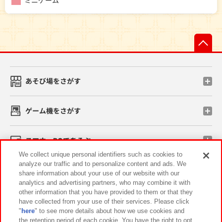
ミニゲーム
先
あそび場をさがす
ゲーム機をさがす
スマホ・PCであそぶ
We collect unique personal identifiers such as cookies to
analyze our traffic and to personalize content and ads. We
イベント・キャンペーン
share information about your use of our website with our
analytics and advertising partners, who may combine it with
other information that you have provided to them or that they
have collected from your use of their services. Please click
"
here
" to see more details about how we use cookies and
関連会社
サステナビリティ
サイトポリシー
the retention period of each cookie. You have the right to opt