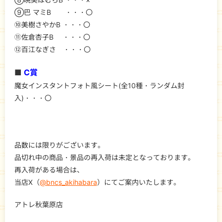
⑨巴 マミB ・・・〇
⑩美樹さやかB ・・・〇
⑪佐倉杏子B ・・・〇
⑫百江なぎさ ・・・〇
■
C賞
魔女インスタントフォト風シート(全10種・ランダム封
入)・・・〇
品数には限りがございます。
品切れ中の商品・景品の再入荷は未定となっております。
再入荷がある場合は、
当店X（
@bncs_akihabara
）にてご案内いたします。
アトレ秋葉原店