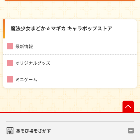
魔法少女まどか☆マギカ キャラポップストア
最新情報
オリジナルグッズ
ミニゲーム
先
あそび場をさがす