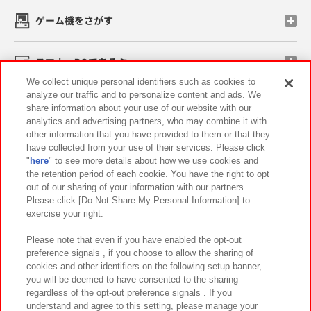
ゲーム機をさがす
スマホ・PCであそぶ
We collect unique personal identifiers such as cookies to
analyze our traffic and to personalize content and ads. We
イベント・キャンペーン
share information about your use of our website with our
analytics and advertising partners, who may combine it with
other information that you have provided to them or that they
have collected from your use of their services. Please click
"
here
" to see more details about how we use cookies and
関連会社
サステナビリティ
サイトポリシー
the retention period of each cookie. You have the right to opt
out of our sharing of your information with our partners.
プライバシーポリシー
ウェブアクセシビリティ方針と検証結果
Please click [Do Not Share My Personal Information] to
exercise your right.
お取引先さまとともに
食品のご提供について
カスタマーハラスメント対応方針
よくあるご質問・お問い合わせ
Please note that even if you have enabled the opt-out
preference signals , if you choose to allow the sharing of
cookies and other identifiers on the following setup banner,
you will be deemed to have consented to the sharing
regardless of the opt-out preference signals . If you
understand and agree to this setting, please manage your