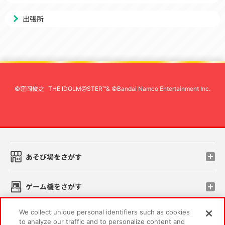
出張所
©窪岡俊之
THE IDOLM@STER™& ©Bandai Namco Entertainment Inc.
先
あそび場をさがす
ゲーム機をさがす
We collect unique personal identifiers such as cookies
スマホ・PCであそぶ
to analyze our traffic and to personalize content and