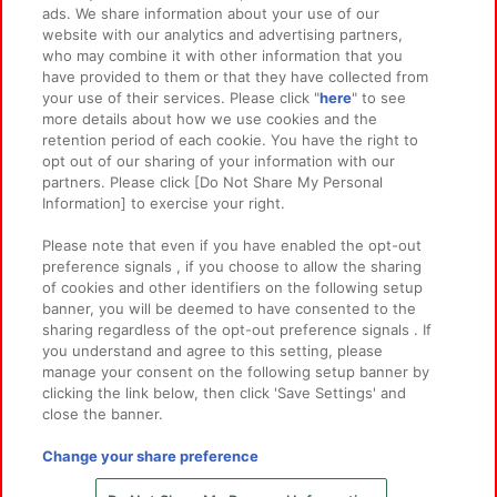
ads. We share information about your use of our
website with our analytics and advertising partners,
イベント・キャンペーン
who may combine it with other information that you
have provided to them or that they have collected from
your use of their services. Please click "
here
" to see
more details about how we use cookies and the
retention period of each cookie. You have the right to
関連会社
サステナビリティ
サイトポリシー
opt out of our sharing of your information with our
partners. Please click [Do Not Share My Personal
プライバシーポリシー
ウェブアクセシビリティ方針と検証結果
Information] to exercise your right.
お取引先さまとともに
食品のご提供について
Please note that even if you have enabled the opt-out
カスタマーハラスメント対応方針
よくあるご質問・お問い合わせ
preference signals , if you choose to allow the sharing
of cookies and other identifiers on the following setup
banner, you will be deemed to have consented to the
sharing regardless of the opt-out preference signals . If
you understand and agree to this setting, please
manage your consent on the following setup banner by
clicking the link below, then click 'Save Settings' and
close the banner.
©Bandai Namco Amusement Inc.
©Bandai Namco Amusement Lab Inc.
Change your share preference
©Bandai Namco Experience Inc.