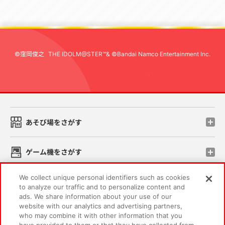
©窪岡俊之
THE IDOLM@STER™& ©Bandai Namco Entertainment Inc.
先
あそび場をさがす
ゲーム機をさがす
We collect unique personal identifiers such as cookies
スマホ・PCであそぶ
to analyze our traffic and to personalize content and
ads. We share information about your use of our
website with our analytics and advertising partners,
イベント・キャンペーン
who may combine it with other information that you