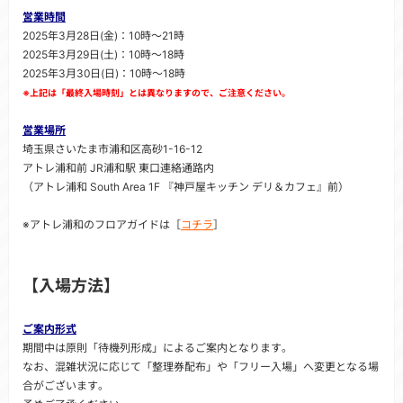
営業時間
2025年3月28日(金)：10時～21時
2025年3月29日(土)：10時～18時
2025年3月30日(日)：10時～18時
※上記は「最終入場時刻」とは異なりますので、ご注意ください。
営業場所
埼玉県さいたま市浦和区高砂1-16-12
アトレ浦和前 JR浦和駅 東口連絡通路内
（アトレ浦和 South Area 1F 『神戸屋キッチン デリ＆カフェ』前）
※アトレ浦和のフロアガイドは［
コチラ
］
【入場方法】
ご案内形式
期間中は原則「待機列形成」によるご案内となります。
なお、混雑状況に応じて「整理券配布」や「フリー入場」へ変更となる場
合がございます。