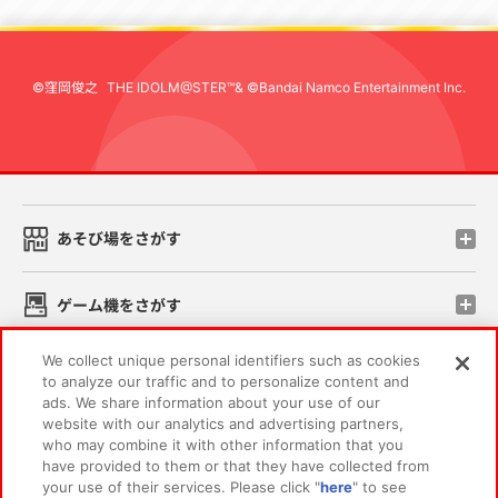
©窪岡俊之
THE IDOLM@STER™& ©Bandai Namco Entertainment Inc.
先
あそび場をさがす
ゲーム機をさがす
We collect unique personal identifiers such as cookies
スマホ・PCであそぶ
to analyze our traffic and to personalize content and
ads. We share information about your use of our
website with our analytics and advertising partners,
イベント・キャンペーン
who may combine it with other information that you
have provided to them or that they have collected from
your use of their services. Please click "
here
" to see