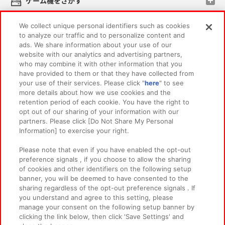
ゲーム機をさがす
We collect unique personal identifiers such as cookies
スマホ・PCであそぶ
to analyze our traffic and to personalize content and
ads. We share information about your use of our
website with our analytics and advertising partners,
イベント・キャンペーン
who may combine it with other information that you
have provided to them or that they have collected from
your use of their services. Please click "
here
" to see
more details about how we use cookies and the
retention period of each cookie. You have the right to
関連会社
サステナビリティ
サイトポリシー
opt out of our sharing of your information with our
partners. Please click [Do Not Share My Personal
プライバシーポリシー
ウェブアクセシビリティ方針と検証結果
Information] to exercise your right.
お取引先さまとともに
食品のご提供について
Please note that even if you have enabled the opt-out
カスタマーハラスメント対応方針
よくあるご質問・お問い合わせ
preference signals , if you choose to allow the sharing
of cookies and other identifiers on the following setup
banner, you will be deemed to have consented to the
sharing regardless of the opt-out preference signals . If
you understand and agree to this setting, please
manage your consent on the following setup banner by
clicking the link below, then click 'Save Settings' and