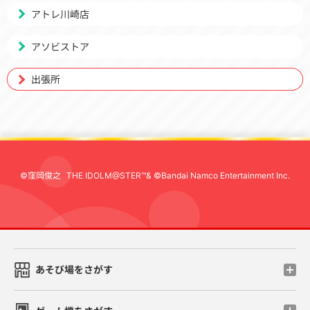
アトレ川崎店
アソビストア
出張所
©窪岡俊之
THE IDOLM@STER™& ©Bandai Namco Entertainment Inc.
先
あそび場をさがす