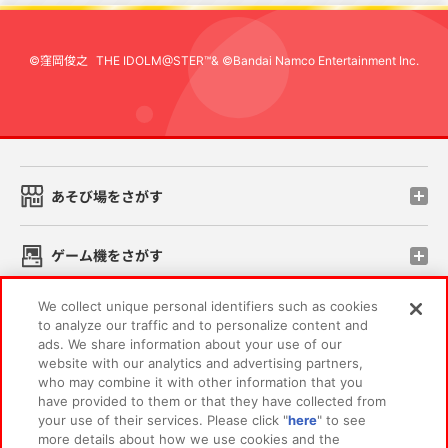
©窪岡俊之
THE IDOLM@STER™& ©Bandai Namco Entertainment Inc.
先
あそび場をさがす
ゲーム機をさがす
We collect unique personal identifiers such as cookies
スマホ・PCであそぶ
to analyze our traffic and to personalize content and
ads. We share information about your use of our
website with our analytics and advertising partners,
イベント・キャンペーン
who may combine it with other information that you
have provided to them or that they have collected from
your use of their services. Please click "
here
" to see
more details about how we use cookies and the