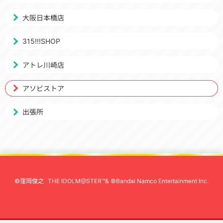
大阪日本橋店
315!!!SHOP
アトレ川崎店
アソビストア
出張所
©窪岡俊之
THE IDOLM@STER™& ©Bandai Namco Entertainment Inc.
先