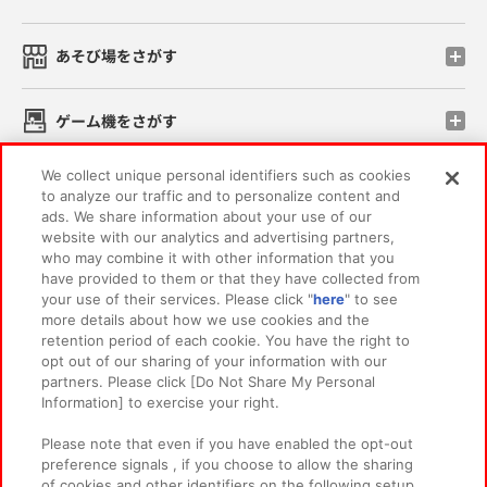
あそび場をさがす
ゲーム機をさがす
We collect unique personal identifiers such as cookies
スマホ・PCであそぶ
to analyze our traffic and to personalize content and
ads. We share information about your use of our
website with our analytics and advertising partners,
イベント・キャンペーン
who may combine it with other information that you
have provided to them or that they have collected from
your use of their services. Please click "
here
" to see
more details about how we use cookies and the
retention period of each cookie. You have the right to
関連会社
サステナビリティ
サイトポリシー
opt out of our sharing of your information with our
partners. Please click [Do Not Share My Personal
プライバシーポリシー
ウェブアクセシビリティ方針と検証結果
Information] to exercise your right.
お取引先さまとともに
食品のご提供について
Please note that even if you have enabled the opt-out
カスタマーハラスメント対応方針
よくあるご質問・お問い合わせ
preference signals , if you choose to allow the sharing
of cookies and other identifiers on the following setup