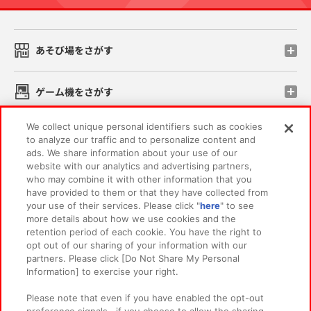
あそび場をさがす
ゲーム機をさがす
We collect unique personal identifiers such as cookies
スマホ・PCであそぶ
to analyze our traffic and to personalize content and
ads. We share information about your use of our
website with our analytics and advertising partners,
イベント・キャンペーン
who may combine it with other information that you
have provided to them or that they have collected from
your use of their services. Please click "
here
" to see
more details about how we use cookies and the
retention period of each cookie. You have the right to
関連会社
サステナビリティ
サイトポリシー
opt out of our sharing of your information with our
partners. Please click [Do Not Share My Personal
プライバシーポリシー
ウェブアクセシビリティ方針と検証結果
Information] to exercise your right.
お取引先さまとともに
食品のご提供について
Please note that even if you have enabled the opt-out
カスタマーハラスメント対応方針
よくあるご質問・お問い合わせ