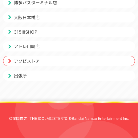
博多バスターミナル店
大阪日本橋店
315!!!SHOP
アトレ川崎店
アソビストア
出張所
©窪岡俊之
THE IDOLM@STER™& ©Bandai Namco Entertainment Inc.
先