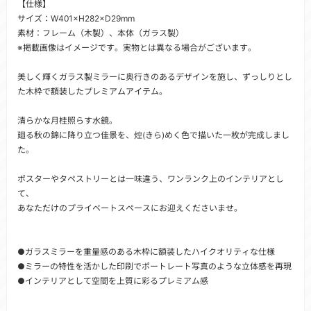
【仕様】
サイズ：W401×H282×D29mm
素材：フレーム（木製）、本体（ガラス製）
※掲載画像はイメージです。実物とは異なる場合がございます。
美しく輝くガラス製ミラーに奥行きのあるデザインを施し、ずっしりとし
た木枠で額装したプレミアムアイテム。
清らかな月桂照らす水鏡。
廻る秋の錦に降り立つ佳景を、煌(きら)めく色で描いた一枚が完成しまし
た。
ポスターやタペストリーとは一味違う、ワンランク上のインテリアとし
て、
あなただけのプライベートスペースにお迎えくださいませ。
●ガラスミラーを重量感のある木枠に額装したハイクオリティな仕様
●ミラーの特性を活かした印刷でポートレート写真のような立体感を再現
●インテリアとして空間を上質に彩るプレミアム感