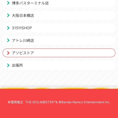
博多バスターミナル店
大阪日本橋店
315!!!SHOP
アトレ川崎店
アソビストア
出張所
©窪岡俊之
THE IDOLM@STER™& ©Bandai Namco Entertainment Inc.
先