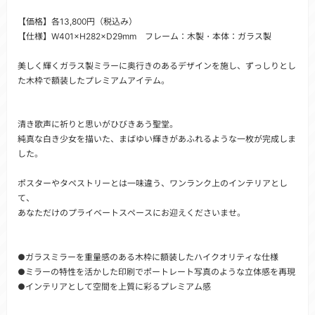
【価格】各13,800円（税込み）
【仕様】W401×H282×D29mm フレーム：木製・本体：ガラス製
美しく輝くガラス製ミラーに奥行きのあるデザインを施し、ずっしりとし
た木枠で額装したプレミアムアイテム。
清き歌声に祈りと思いがひびきあう聖堂。
純真な白き少女を描いた、まばゆい輝きがあふれるような一枚が完成しま
した。
ポスターやタペストリーとは一味違う、ワンランク上のインテリアとし
て、
あなただけのプライベートスペースにお迎えくださいませ。
●ガラスミラーを重量感のある木枠に額装したハイクオリティな仕様
●ミラーの特性を活かした印刷でポートレート写真のような立体感を再現
●インテリアとして空間を上質に彩るプレミアム感