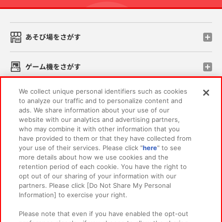
あそび場をさがす
ゲーム機をさがす
We collect unique personal identifiers such as cookies
スマホ・PCであそぶ
to analyze our traffic and to personalize content and
ads. We share information about your use of our
website with our analytics and advertising partners,
イベント・キャンペーン
who may combine it with other information that you
have provided to them or that they have collected from
your use of their services. Please click "
here
" to see
more details about how we use cookies and the
retention period of each cookie. You have the right to
関連会社
サステナビリティ
サイトポリシー
opt out of our sharing of your information with our
partners. Please click [Do Not Share My Personal
プライバシーポリシー
ウェブアクセシビリティ方針と検証結果
Information] to exercise your right.
お取引先さまとともに
食品のご提供について
Please note that even if you have enabled the opt-out
カスタマーハラスメント対応方針
よくあるご質問・お問い合わせ