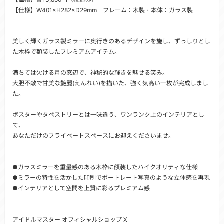
【仕様】W401×H282×D29mm フレーム：木製・本体：ガラス製
美しく輝くガラス製ミラーに奥行きのあるデザインを施し、ずっしりとし
た木枠で額装したプレミアムアイテム。
満ちては欠ける月の窓辺で、神秘的な輝きを魅せる笑み。
大胆不敵で甘美な艶麗(えんれい)を描いた、強く気高い一枚が完成しまし
た。
ポスターやタペストリーとは一味違う、ワンランク上のインテリアとし
て、
あなただけのプライベートスペースにお迎えくださいませ。
●ガラスミラーを重量感のある木枠に額装したハイクオリティな仕様
●ミラーの特性を活かした印刷でポートレート写真のような立体感を再現
●インテリアとして空間を上質に彩るプレミアム感
アイドルマスター オフィシャルショップ X