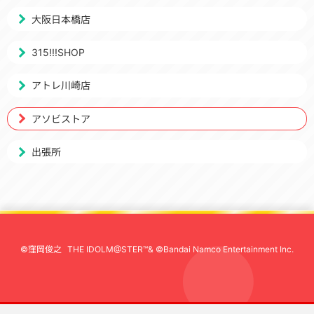
大阪日本橋店
315!!!SHOP
アトレ川崎店
アソビストア
出張所
©窪岡俊之
THE IDOLM@STER™& ©Bandai Namco Entertainment Inc.
先