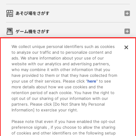
あそび場をさがす
ゲーム機をさがす
We collect unique personal identifiers such as cookies
スマホ・PCであそぶ
to analyze our traffic and to personalize content and
ads. We share information about your use of our
website with our analytics and advertising partners,
イベント・キャンペーン
who may combine it with other information that you
have provided to them or that they have collected from
your use of their services. Please click "
here
" to see
more details about how we use cookies and the
retention period of each cookie. You have the right to
関連会社
サステナビリティ
サイトポリシー
opt out of our sharing of your information with our
partners. Please click [Do Not Share My Personal
プライバシーポリシー
ウェブアクセシビリティ方針と検証結果
Information] to exercise your right.
お取引先さまとともに
食品のご提供について
Please note that even if you have enabled the opt-out
カスタマーハラスメント対応方針
よくあるご質問・お問い合わせ
preference signals , if you choose to allow the sharing
of cookies and other identifiers on the following setup