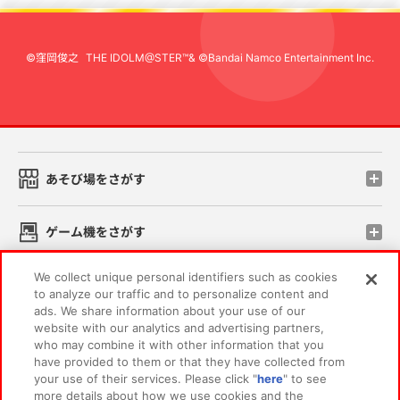
©窪岡俊之
THE IDOLM@STER™& ©Bandai Namco Entertainment Inc.
先
あそび場をさがす
ゲーム機をさがす
We collect unique personal identifiers such as cookies
スマホ・PCであそぶ
to analyze our traffic and to personalize content and
ads. We share information about your use of our
website with our analytics and advertising partners,
イベント・キャンペーン
who may combine it with other information that you
have provided to them or that they have collected from
your use of their services. Please click "
here
" to see
more details about how we use cookies and the