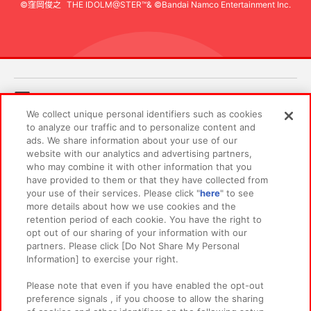
©窪岡俊之
THE IDOLM@STER™& ©Bandai Namco Entertainment Inc.
先
あそび場をさがす
We collect unique personal identifiers such as cookies
to analyze our traffic and to personalize content and
ゲーム機をさがす
ads. We share information about your use of our
website with our analytics and advertising partners,
who may combine it with other information that you
have provided to them or that they have collected from
スマホ・PCであそぶ
your use of their services. Please click "
here
" to see
more details about how we use cookies and the
retention period of each cookie. You have the right to
イベント・キャンペーン
opt out of our sharing of your information with our
partners. Please click [Do Not Share My Personal
Information] to exercise your right.
Please note that even if you have enabled the opt-out
関連会社
サステナビリティ
サイトポリシー
preference signals , if you choose to allow the sharing