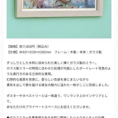
【価格】各11,800円（税込み）
【仕様】W401×D29×H282mm フレーム：木製・本体：ガラス製
ずっしりとした木枠に収められた美しく輝くガラス製のミラー。
ガラス製ミラーの特性に合わせた処理が可能にしたポートレート写真のよ
うな奥行きのある立体的な表現。
幻想的な風景を背景に、愛らしい衣装を身にまといながら
勇気を出して歌を届ける彼女の魅力に溢れた一枚がここに完成しました。
ポスターやタペストリーとは一味違う、ワンランク上のインテリアとし
て、
あなただけのプライベートスペースにお迎えくださいませ。
●ガラスミラーを重量感のある木枠に額装したハイクオリティな仕様