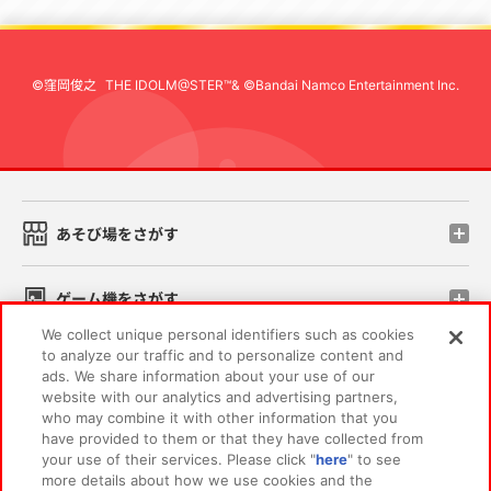
©窪岡俊之
THE IDOLM@STER™& ©Bandai Namco Entertainment Inc.
先
あそび場をさがす
ゲーム機をさがす
We collect unique personal identifiers such as cookies
to analyze our traffic and to personalize content and
スマホ・PCであそぶ
ads. We share information about your use of our
website with our analytics and advertising partners,
who may combine it with other information that you
イベント・キャンペーン
have provided to them or that they have collected from
your use of their services. Please click "
here
" to see
more details about how we use cookies and the