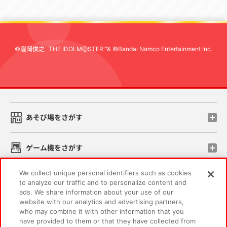
©窪岡俊之
THE IDOLM@STER™& ©Bandai Namco Entertainment Inc.
先
あそび場をさがす
ゲーム機をさがす
We collect unique personal identifiers such as cookies
スマホ・PCであそぶ
to analyze our traffic and to personalize content and
ads. We share information about your use of our
website with our analytics and advertising partners,
イベント・キャンペーン
who may combine it with other information that you
have provided to them or that they have collected from