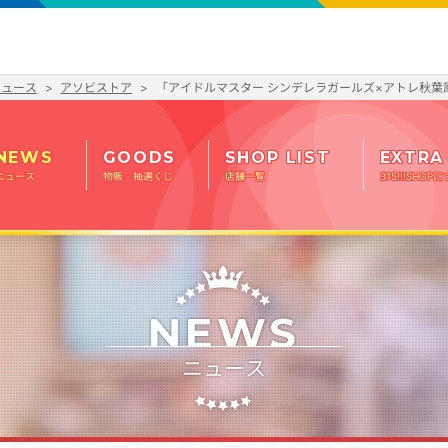
ニュース
アソビストア
「アイドルマスター シンデレラガールズ×アトレ秋
NEWS
GOODS
SHOP LIST
EXTRA
ニュース
物販・抽選くじ
店舗一覧
315!!!SHOP
NEWS
ニュース