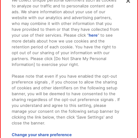
We collect unique personal identifiers such as cookies
スマホ・PCであそぶ
to analyze our traffic and to personalize content and
ads. We share information about your use of our
website with our analytics and advertising partners,
イベント・キャンペーン
who may combine it with other information that you
have provided to them or that they have collected from
your use of their services. Please click "
here
" to see
more details about how we use cookies and the
retention period of each cookie. You have the right to
関連会社
サステナビリティ
サイトポリシー
opt out of our sharing of your information with our
partners. Please click [Do Not Share My Personal
プライバシーポリシー
ウェブアクセシビリティ方針と検証結果
Information] to exercise your right.
お取引先さまとともに
食品のご提供について
Please note that even if you have enabled the opt-out
カスタマーハラスメント対応方針
よくあるご質問・お問い合わせ
preference signals , if you choose to allow the sharing
of cookies and other identifiers on the following setup
banner, you will be deemed to have consented to the
sharing regardless of the opt-out preference signals . If
you understand and agree to this setting, please
manage your consent on the following setup banner by
clicking the link below, then click 'Save Settings' and
close the banner.
©Bandai Namco Amusement Inc.
©Bandai Namco Amusement Lab Inc.
Change your share preference