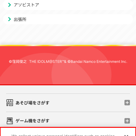
アソビストア
出張所
©窪岡俊之
THE IDOLM@STER™& ©Bandai Namco Entertainment Inc.
先
あそび場をさがす
ゲーム機をさがす