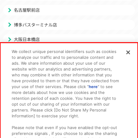
名古屋駅前店
博多バスターミナル店
大阪日本橋店
We collect unique personal identifiers such as cookies
315!!!SHOP
to analyze our traffic and to personalize content and
ads. We share information about your use of our
アトレ川崎店
website with our analytics and advertising partners,
who may combine it with other information that you
have provided to them or that they have collected from
アソビストア
your use of their services. Please click "
here
" to see
more details about how we use cookies and the
出張所
retention period of each cookie. You have the right to
opt out of our sharing of your information with our
partners. Please click [Do Not Share My Personal
Information] to exercise your right.
Please note that even if you have enabled the opt-out
preference signals , if you choose to allow the sharing