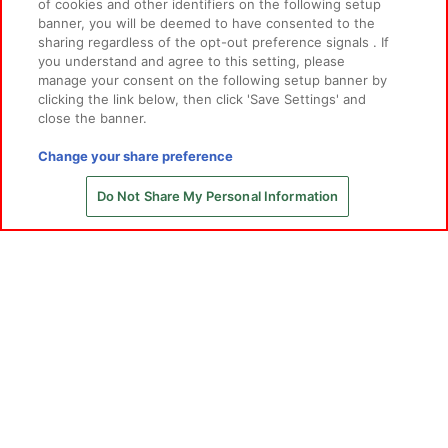
of cookies and other identifiers on the following setup
©窪岡俊之
THE IDOLM@STER™& ©Bandai Namco Entertainment Inc.
banner, you will be deemed to have consented to the
sharing regardless of the opt-out preference signals . If
先
you understand and agree to this setting, please
manage your consent on the following setup banner by
clicking the link below, then click 'Save Settings' and
close the banner.
あそび場をさがす
Change your share preference
Do Not Share My Personal Information
ゲーム機をさがす
スマホ・PCであそぶ
イベント・キャンペーン
関連会社
サステナビリティ
サイトポリシー