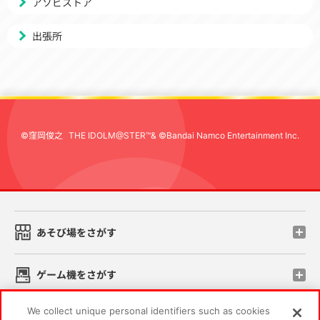
アソビストア
出張所
©窪岡俊之
THE IDOLM@STER™& ©Bandai Namco Entertainment Inc.
先
あそび場をさがす
ゲーム機をさがす
We collect unique personal identifiers such as cookies
スマホ・PCであそぶ