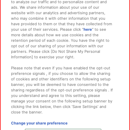
to analyze our traffic and to personalize content and
ads. We share information about your use of our
website with our analytics and advertising partners,
イベント・キャンペーン
who may combine it with other information that you
have provided to them or that they have collected from
your use of their services. Please click "
here
" to see
more details about how we use cookies and the
retention period of each cookie. You have the right to
関連会社
サステナビリティ
サイトポリシー
opt out of our sharing of your information with our
partners. Please click [Do Not Share My Personal
プライバシーポリシー
ウェブアクセシビリティ方針と検証結果
Information] to exercise your right.
お取引先さまとともに
食品のご提供について
Please note that even if you have enabled the opt-out
カスタマーハラスメント対応方針
よくあるご質問・お問い合わせ
preference signals , if you choose to allow the sharing
of cookies and other identifiers on the following setup
banner, you will be deemed to have consented to the
sharing regardless of the opt-out preference signals . If
you understand and agree to this setting, please
manage your consent on the following setup banner by
clicking the link below, then click 'Save Settings' and
close the banner.
©Bandai Namco Amusement Inc.
©Bandai Namco Amusement Lab Inc.
Change your share preference
©Bandai Namco Experience Inc.