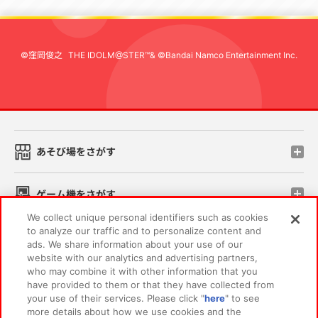
©窪岡俊之
THE IDOLM@STER™& ©Bandai Namco Entertainment Inc.
先
あそび場をさがす
ゲーム機をさがす
We collect unique personal identifiers such as cookies
to analyze our traffic and to personalize content and
スマホ・PCであそぶ
ads. We share information about your use of our
website with our analytics and advertising partners,
who may combine it with other information that you
イベント・キャンペーン
have provided to them or that they have collected from
your use of their services. Please click "
here
" to see
more details about how we use cookies and the