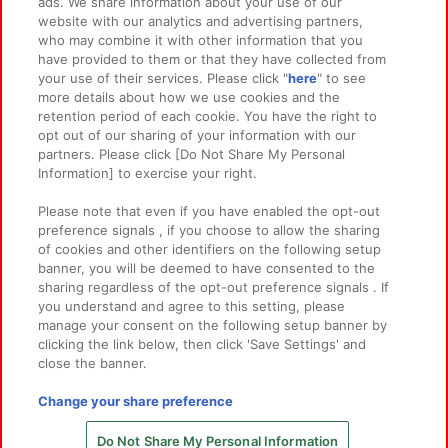
ads. We share information about your use of our
website with our analytics and advertising partners,
イベント・キャンペーン
who may combine it with other information that you
have provided to them or that they have collected from
your use of their services. Please click "
here
" to see
more details about how we use cookies and the
retention period of each cookie. You have the right to
関連会社
サステナビリティ
サイトポリシー
opt out of our sharing of your information with our
partners. Please click [Do Not Share My Personal
プライバシーポリシー
ウェブアクセシビリティ方針と検証結果
Information] to exercise your right.
お取引先さまとともに
食品のご提供について
Please note that even if you have enabled the opt-out
カスタマーハラスメント対応方針
よくあるご質問・お問い合わせ
preference signals , if you choose to allow the sharing
of cookies and other identifiers on the following setup
banner, you will be deemed to have consented to the
sharing regardless of the opt-out preference signals . If
you understand and agree to this setting, please
manage your consent on the following setup banner by
clicking the link below, then click 'Save Settings' and
close the banner.
©Bandai Namco Amusement Inc.
©Bandai Namco Amusement Lab Inc.
Change your share preference
©Bandai Namco Experience Inc.
©HANAYASHIKI Co., Ltd. All Rights Reserved.
Do Not Share My Personal Information