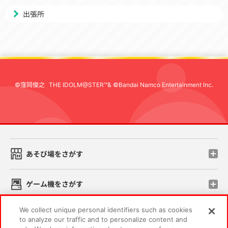
出張所
©窪岡俊之
THE IDOLM@STER™& ©Bandai Namco Entertainment Inc.
先
あそび場をさがす
ゲーム機をさがす
We collect unique personal identifiers such as cookies
スマホ・PCであそぶ
to analyze our traffic and to personalize content and