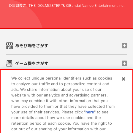
©窪岡俊之
THE IDOLM@STER™& ©Bandai Namco Entertainment Inc.
先
あそび場をさがす
ゲーム機をさがす
We collect unique personal identifiers such as cookies
スマホ・PCであそぶ
to analyze our traffic and to personalize content and
ads. We share information about your use of our
website with our analytics and advertising partners,
イベント・キャンペーン
who may combine it with other information that you
have provided to them or that they have collected from
your use of their services. Please click "
here
" to see
more details about how we use cookies and the
retention period of each cookie. You have the right to
関連会社
サステナビリティ
サイトポリシー
opt out of our sharing of your information with our