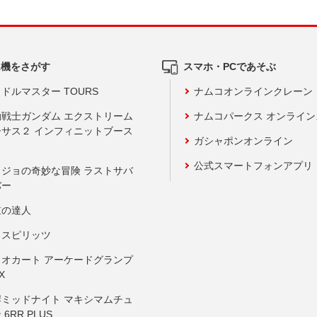
ム機をさがす
スマホ・PCであそぶ
ドルマスター TOURS
ナムコオンラインクレーン
動戦士ガンダム エクストリーム
ナムコパークス オンライ
ーサス２ インフィニットブース
ガシャポンオンライン
公式スマートフォンアプリ
ョジョの奇妙な冒険 ラストサバ
バー
鼓の達人
りスピリッツ
リオカート アーケードグランプ
X
岸ミッドナイト マキシマムチュ
 6RR PLUS