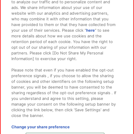
to analyze our traffic and to personalize content and
ads. We share information about your use of our
website with our analytics and advertising partners,
イベント・キャンペーン
who may combine it with other information that you
have provided to them or that they have collected from
your use of their services. Please click "
here
" to see
more details about how we use cookies and the
retention period of each cookie. You have the right to
関連会社
サステナビリティ
サイトポリシー
opt out of our sharing of your information with our
partners. Please click [Do Not Share My Personal
プライバシーポリシー
ウェブアクセシビリティ方針と検証結果
Information] to exercise your right.
お取引先さまとともに
食品のご提供について
Please note that even if you have enabled the opt-out
カスタマーハラスメント対応方針
よくあるご質問・お問い合わせ
preference signals , if you choose to allow the sharing
of cookies and other identifiers on the following setup
banner, you will be deemed to have consented to the
sharing regardless of the opt-out preference signals . If
you understand and agree to this setting, please
manage your consent on the following setup banner by
clicking the link below, then click 'Save Settings' and
close the banner.
©Bandai Namco Amusement Inc.
©Bandai Namco Amusement Lab Inc.
Change your share preference
©Bandai Namco Experience Inc.