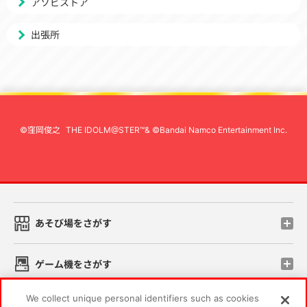
アソビストア
出張所
©窪岡俊之
THE IDOLM@STER™& ©Bandai Namco Entertainment Inc.
先
あそび場をさがす
ゲーム機をさがす
We collect unique personal identifiers such as cookies
スマホ・PCであそぶ