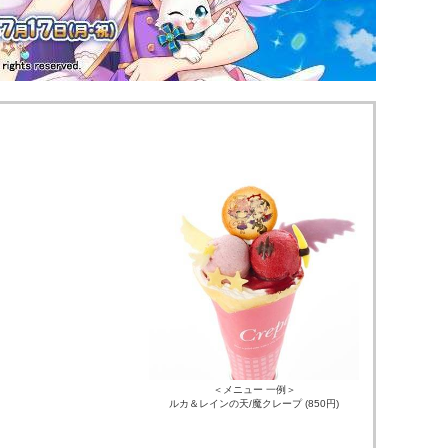
＜メニュー 一例＞
ルカ＆レインの天/魔クレープ
(850円)