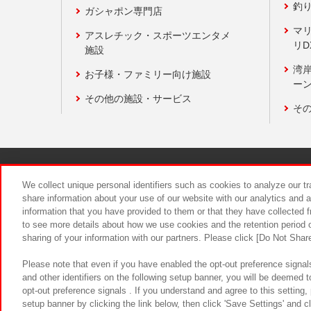
釣
ガシャポン専門店
マ
アスレチック・スポーツエンタメ
リD
施設
湾
お子様・ファミリー向け施設
ーン
その他の施設・サービス
そ
関連会社
サステナビリティ
We collect unique personal identifiers such as cookies to analyze our t
share information about your use of our website with our analytics and 
information that you have provided to them or that they have collected f
食品のご提
to see more details about how we use cookies and the retention period o
sharing of your information with our partners. Please click [Do Not Shar
Please note that even if you have enabled the opt-out preference signals
and other identifiers on the following setup banner, you will be deemed 
opt-out preference signals . If you understand and agree to this setting
setup banner by clicking the link below, then click 'Save Settings' and c