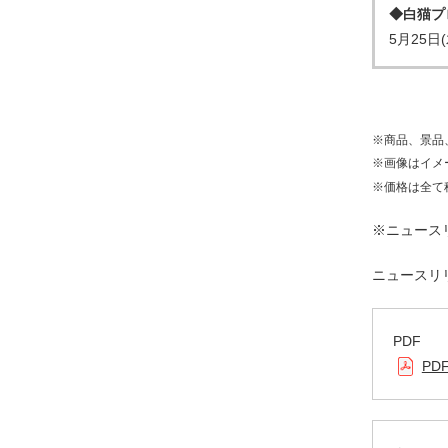
◆白猫プ
5月25
※商品、景品
※画像はイメ
※価格は全て
※ニュ
ニュースリ
PDF
PD