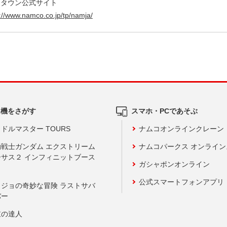
ャタウン公式サイト
//
www.namco.co.jp/
tp/
namja/
ム機をさがす
スマホ・PCであそぶ
ドルマスター TOURS
ナムコオンラインクレーン
動戦士ガンダム エクストリーム
ナムコパークス オンライ
ーサス２ インフィニットブース
ガシャポンオンライン
公式スマートフォンアプリ
ョジョの奇妙な冒険 ラストサバ
バー
鼓の達人