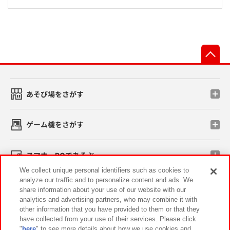
先
あそび場をさがす
ゲーム機をさがす
スマホ・PCであそぶ
We collect unique personal identifiers such as cookies to
analyze our traffic and to personalize content and ads. We
イベント・キャンペーン
share information about your use of our website with our
analytics and advertising partners, who may combine it with
other information that you have provided to them or that they
have collected from your use of their services. Please click
"
here
" to see more details about how we use cookies and