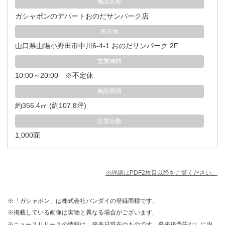
施設名称
ガシャポンのデパートおのだサンパーク店
所在地
山口県山陽小野田市中川6-4-1 おのだサンパーク 2F
営業時間
10:00～20:00 ※不定休
施設面積
約356.4㎡ (約107.8坪)
設置台数
1,000面
※詳細はPDF2枚目以降をご覧ください。
※「ガシャポン」は株式会社バンダイの登録商標です。
※掲載している画像は実物と異なる場合がございます。
※ニュースリリースの情報は、発表日現在のものです。発表後予告なしに内