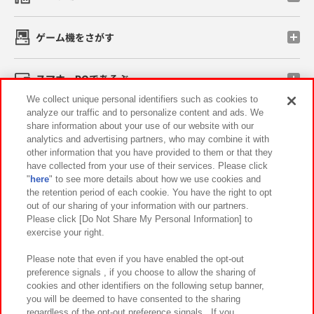
ゲーム機をさがす
スマホ・PCであそぶ
We collect unique personal identifiers such as cookies to
analyze our traffic and to personalize content and ads. We
イベント・キャンペーン
share information about your use of our website with our
analytics and advertising partners, who may combine it with
other information that you have provided to them or that they
have collected from your use of their services. Please click
"
here
" to see more details about how we use cookies and
関連会社
サステナビリティ
サイトポリシー
the retention period of each cookie. You have the right to opt
out of our sharing of your information with our partners.
プライバシーポリシー
ウェブアクセシビリティ方針と検証結果
Please click [Do Not Share My Personal Information] to
exercise your right.
お取引先さまとともに
食品のご提供について
カスタマーハラスメント対応方針
よくあるご質問・お問い合わせ
Please note that even if you have enabled the opt-out
preference signals , if you choose to allow the sharing of
cookies and other identifiers on the following setup banner,
you will be deemed to have consented to the sharing
regardless of the opt-out preference signals . If you