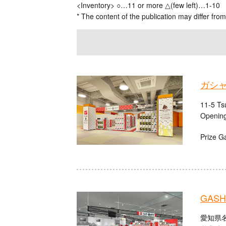
<Inventory> ○…11 or more △(few left)…1-10
* The content of the publication may differ from
ガシ
11-5 Ts
Opening
Prize G
GASHA
愛知県名