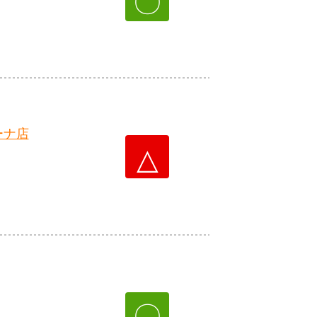
ーナ店
△
〇