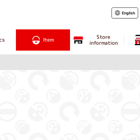
English
Store
cs
Item
information