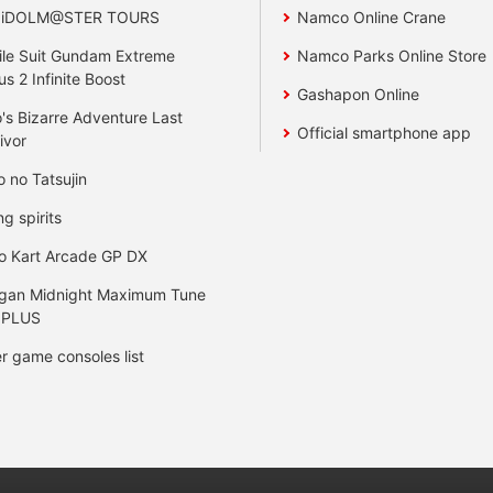
 iDOLM@STER TOURS
Namco Online Crane
le Suit Gundam Extreme
Namco Parks Online Store
us 2 Infinite Boost
Gashapon Online
's Bizarre Adventure Last
Official smartphone app
ivor
o no Tatsujin
ng spirits
o Kart Arcade GP DX
gan Midnight Maximum Tune
 PLUS
r game consoles list