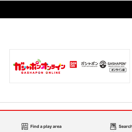
Find a play area
Search