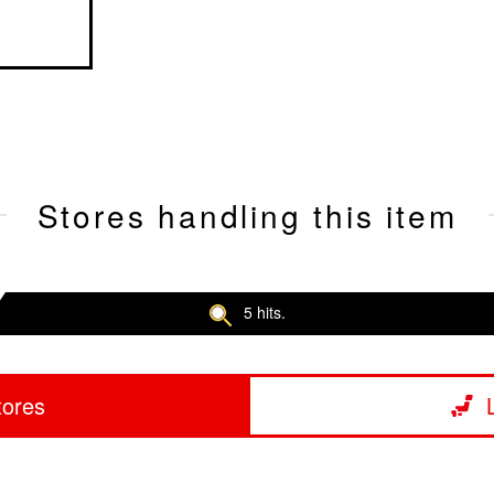
Stores handling this item
5 hits.
tores