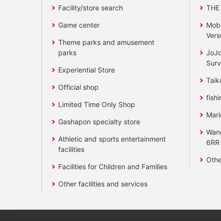
Facility/store search
THE
Game center
Mobi
Vers
Theme parks and amusement
parks
JoJo
Surv
Experiential Store
Taik
Official shop
fishi
Limited Time Only Shop
Mari
Gashapon specialty store
Wan
Athletic and sports entertainment
6RR
facilities
Othe
Facilities for Children and Families
Other facilities and services