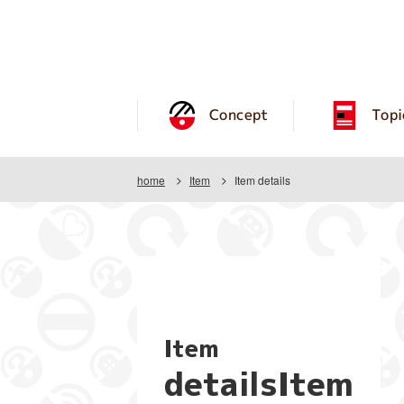
Concept
Topi
home
Item
Item details
Item
detailsItem