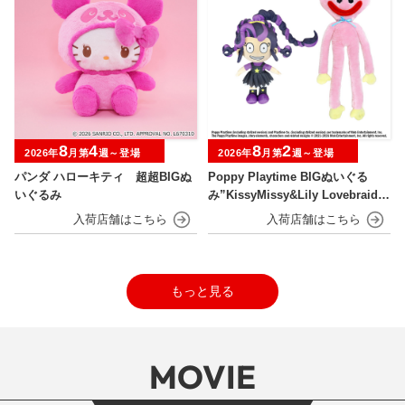
8
4
8
2
2026年
月第
週～登場
2026年
月第
週～登場
パンダ ハローキティ 超超BIGぬ
Poppy Playtime BIGぬいぐる
いぐるみ
み”KissyMissy&Lily Lovebraid
s”
もっと見る
MOVIE