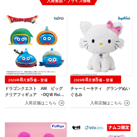
入荷景品・プライズ情報
8
5
8
5
2026年
月第
週～登場
2026年
月第
週～登場
ドラゴンクエスト AM ビッグ
チャーミーキティ グランデぬい
クリアフィギュア ~DQⅦ Reima
ぐるみ
gined発売記念編~