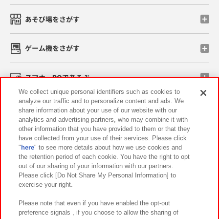
あそび場をさがす
ゲーム機をさがす
スマホ・PCであそぶ
We collect unique personal identifiers such as cookies to
analyze our traffic and to personalize content and ads. We
イベント・キャンペーン
share information about your use of our website with our
analytics and advertising partners, who may combine it with
other information that you have provided to them or that they
have collected from your use of their services. Please click
"
here
" to see more details about how we use cookies and
関連会社
サステナビリティ
サイトポリシー
the retention period of each cookie. You have the right to opt
out of our sharing of your information with our partners.
プライバシーポリシー
ウェブアクセシビリティ方針と検証結果
Please click [Do Not Share My Personal Information] to
exercise your right.
お取引先さまとともに
食品のご提供について
カスタマーハラスメント対応方針
よくあるご質問・お問い合わせ
Please note that even if you have enabled the opt-out
preference signals , if you choose to allow the sharing of