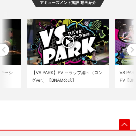
アミューズメント施設 動画紹介
ロモーシ
【VS PARK】PV ～ラップ編～（ロン
VS PA
グver.）【BNAM公式】
PV【B
先