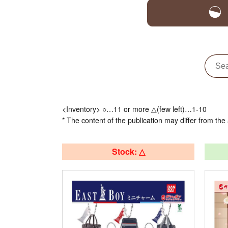
<Inventory> ○…11 or more △(few left)…1-10
* The content of the publication may differ from the 
Stock: △