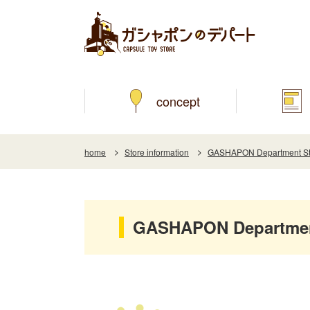
concept
home
Store information
GASHAPON Department Sto
GASHAPON Department