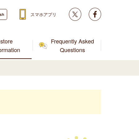
Twitter
facebook
スマホアプリ
ish
store
Frequently Asked
formation
Questions