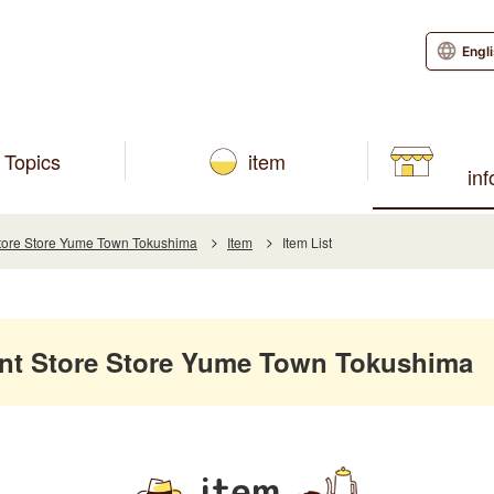
Engl
Topics
item
in
re Store Yume Town Tokushima
Item
Item List
 Store Store Yume Town Tokushima
item