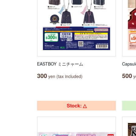
EASTBOY ミニチャーム
Capsu
300
500
yen (tax included)
ye
Stock: △