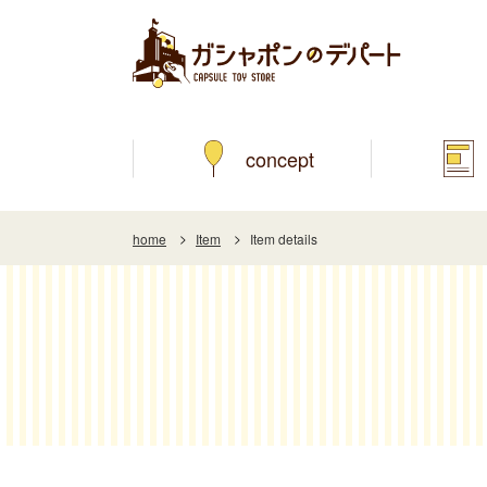
concept
home
Item
Item details