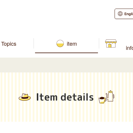
Engl
Topics
item
in
Item details