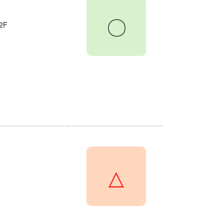
〇
2F
△