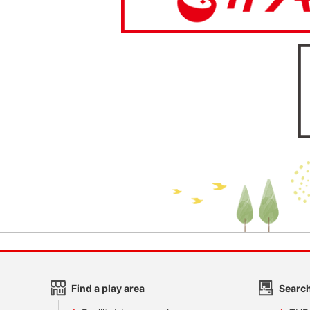
Find a play area
Search