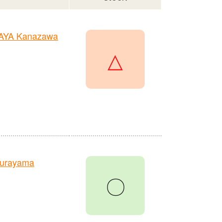
TAYA Kanazawa
△
Murayama
〇