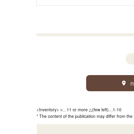
n
<Inventory> ○…11 or more △(few left)…1-10
* The content of the publication may differ from the 