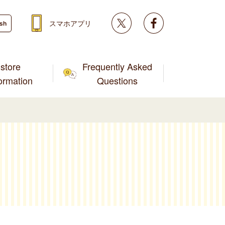
Twitter
facebook
スマホアプリ
ish
store
Frequently Asked
formation
Questions