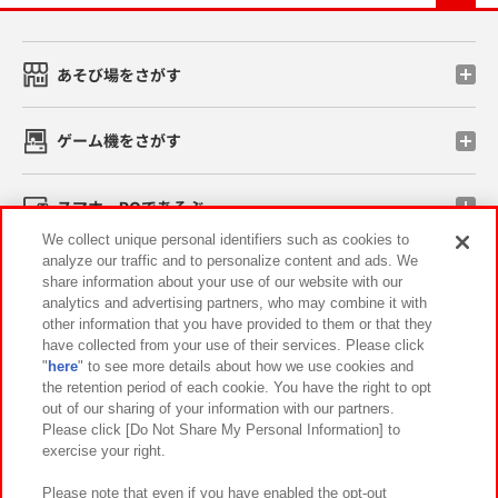
あそび場をさがす
ゲーム機をさがす
スマホ・PCであそぶ
We collect unique personal identifiers such as cookies to
analyze our traffic and to personalize content and ads. We
イベント・キャンペーン
share information about your use of our website with our
analytics and advertising partners, who may combine it with
other information that you have provided to them or that they
have collected from your use of their services. Please click
"
here
" to see more details about how we use cookies and
関連会社
サステナビリティ
サイトポリシー
the retention period of each cookie. You have the right to opt
out of our sharing of your information with our partners.
プライバシーポリシー
ウェブアクセシビリティ方針と検証結果
Please click [Do Not Share My Personal Information] to
exercise your right.
お取引先さまとともに
食品のご提供について
カスタマーハラスメント対応方針
よくあるご質問・お問い合わせ
Please note that even if you have enabled the opt-out