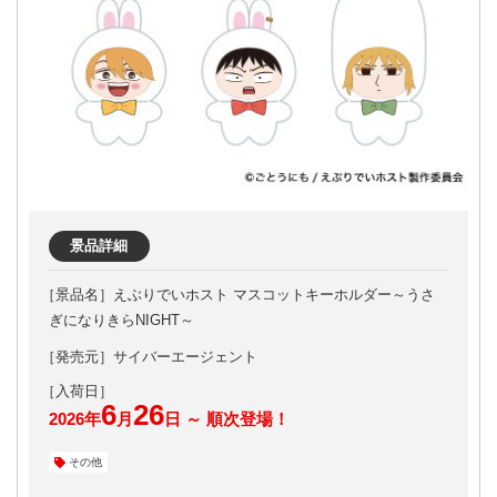
景品詳細
えぶりでいホスト マスコットキーホルダー～うさ
ぎになりきらNIGHT～
［発売元］サイバーエージェント
6
26
2026年
月
日 ～ 順次登場！
その他