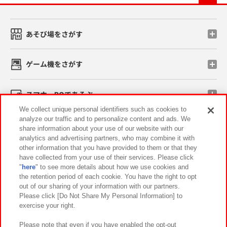
あそび場をさがす
ゲーム機をさがす
スマホ・PCであそぶ
We collect unique personal identifiers such as cookies to
analyze our traffic and to personalize content and ads. We
イベント・キャンペーン
share information about your use of our website with our
analytics and advertising partners, who may combine it with
other information that you have provided to them or that they
have collected from your use of their services. Please click
"
here
" to see more details about how we use cookies and
関連会社
サステナビリティ
サイトポリシー
the retention period of each cookie. You have the right to opt
out of our sharing of your information with our partners.
プライバシーポリシー
ウェブアクセシビリティ方針と検証結果
Please click [Do Not Share My Personal Information] to
exercise your right.
お取引先さまとともに
食品のご提供について
カスタマーハラスメント対応方針
よくあるご質問・お問い合わせ
Please note that even if you have enabled the opt-out