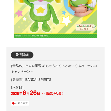
景品詳細
ケロロ軍曹 めちゃもふぐっとぬいぐるみ－ナムコ
キャンペーン－
［発売元］BANDAI SPIRITS
6
26
2026年
月
日 ～ 順次登場！
ケロロ軍曹