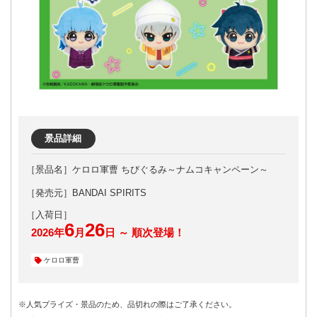
景品詳細
ケロロ軍曹 ちびぐるみ～ナムコキャンペーン～
［発売元］BANDAI SPIRITS
6
26
2026年
月
日 ～ 順次登場！
ケロロ軍曹
※人気プライズ・景品のため、品切れの際はご了承ください。