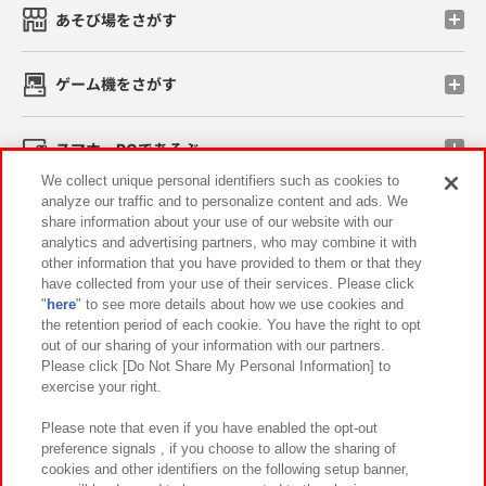
あそび場をさがす
ゲーム機をさがす
スマホ・PCであそぶ
We collect unique personal identifiers such as cookies to
analyze our traffic and to personalize content and ads. We
イベント・キャンペーン
share information about your use of our website with our
analytics and advertising partners, who may combine it with
other information that you have provided to them or that they
have collected from your use of their services. Please click
"
here
" to see more details about how we use cookies and
関連会社
サステナビリティ
サイトポリシー
the retention period of each cookie. You have the right to opt
out of our sharing of your information with our partners.
プライバシーポリシー
ウェブアクセシビリティ方針と検証結果
Please click [Do Not Share My Personal Information] to
exercise your right.
お取引先さまとともに
食品のご提供について
カスタマーハラスメント対応方針
よくあるご質問・お問い合わせ
Please note that even if you have enabled the opt-out
preference signals , if you choose to allow the sharing of
cookies and other identifiers on the following setup banner,