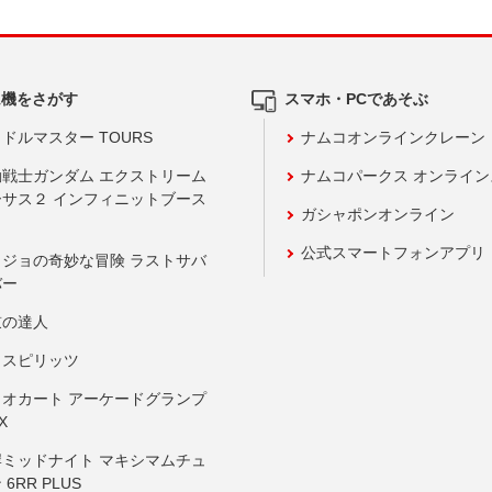
ム機をさがす
スマホ・PCであそぶ
ドルマスター TOURS
ナムコオンラインクレーン
動戦士ガンダム エクストリーム
ナムコパークス オンライ
ーサス２ インフィニットブース
ガシャポンオンライン
公式スマートフォンアプリ
ョジョの奇妙な冒険 ラストサバ
バー
鼓の達人
りスピリッツ
リオカート アーケードグランプ
X
岸ミッドナイト マキシマムチュ
 6RR PLUS