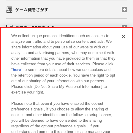
ゲーム機をさがす
スマホ・PCであそぶ
We collect unique personal identifiers such as cookies to
analyze our traffic and to personalize content and ads. We
イベント・キャンペーン
share information about your use of our website with our
analytics and advertising partners, who may combine it with
other information that you have provided to them or that they
have collected from your use of their services. Please click
"
here
" to see more details about how we use cookies and
関連会社
サステナビリティ
サイトポリシー
the retention period of each cookie. You have the right to opt
out of our sharing of your information with our partners.
プライバシーポリシー
ウェブアクセシビリティ方針と検証結果
Please click [Do Not Share My Personal Information] to
exercise your right.
お取引先さまとともに
食品のご提供について
カスタマーハラスメント対応方針
よくあるご質問・お問い合わせ
Please note that even if you have enabled the opt-out
preference signals , if you choose to allow the sharing of
cookies and other identifiers on the following setup banner,
you will be deemed to have consented to the sharing
regardless of the opt-out preference signals . If you
understand and agree to this setting, please manage your