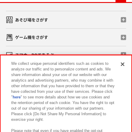
あそび場をさがす
ゲーム機をさがす
スマホ・PCであそぶ
We collect unique personal identifiers such as cookies to
analyze our traffic and to personalize content and ads. We
イベント・キャンペーン
share information about your use of our website with our
analytics and advertising partners, who may combine it with
other information that you have provided to them or that they
have collected from your use of their services. Please click
"
here
" to see more details about how we use cookies and
関連会社
サステナビリティ
サイトポリシー
the retention period of each cookie. You have the right to opt
out of our sharing of your information with our partners.
プライバシーポリシー
ウェブアクセシビリティ方針と検証結果
Please click [Do Not Share My Personal Information] to
exercise your right.
お取引先さまとともに
食品のご提供について
カスタマーハラスメント対応方針
よくあるご質問・お問い合わせ
Please note that even if you have enabled the opt-out