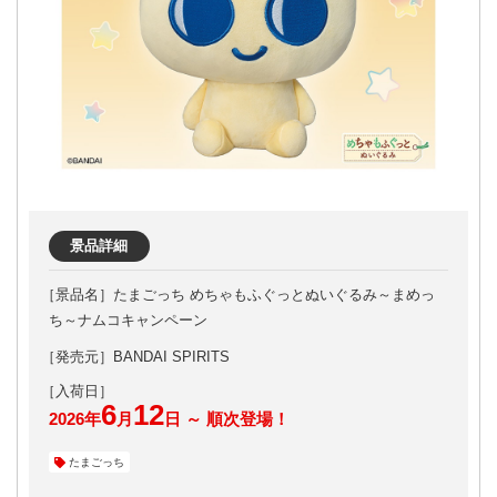
景品詳細
たまごっち めちゃもふぐっとぬいぐるみ～まめっ
ち～ナムコキャンペーン
［発売元］BANDAI SPIRITS
6
12
2026年
月
日 ～ 順次登場！
たまごっち