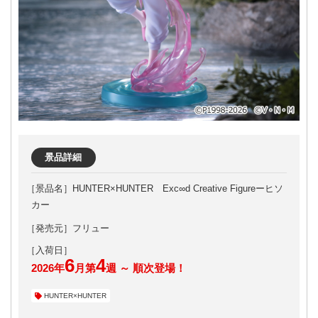
景品詳細
HUNTER×HUNTER Exc∞d Creative Figureーヒソ
カー
［発売元］フリュー
6
4
2026年
月第
週 ～ 順次登場！
HUNTER×HUNTER