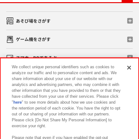
あそび場をさがす
ゲーム機をさがす
スマホ・PCであそぶ
We collect unique personal identifiers such as cookies to
analyze our traffic and to personalize content and ads. We
イベント・キャンペーン
share information about your use of our website with our
analytics and advertising partners, who may combine it with
other information that you have provided to them or that they
have collected from your use of their services. Please click
"
here
" to see more details about how we use cookies and
関連会社
サステナビリティ
サイトポリシー
the retention period of each cookie. You have the right to opt
out of our sharing of your information with our partners.
プライバシーポリシー
ウェブアクセシビリティ方針と検証結果
Please click [Do Not Share My Personal Information] to
exercise your right.
お取引先さまとともに
食品のご提供について
カスタマーハラスメント対応方針
よくあるご質問・お問い合わせ
Please note that even if you have enabled the opt-out