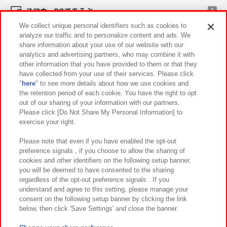
スマホ・PCであそぶ
We collect unique personal identifiers such as cookies to
analyze our traffic and to personalize content and ads. We
イベント・キャンペーン
share information about your use of our website with our
analytics and advertising partners, who may combine it with
other information that you have provided to them or that they
have collected from your use of their services. Please click
"
here
" to see more details about how we use cookies and
関連会社
サステナビリティ
サイトポリシー
the retention period of each cookie. You have the right to opt
out of our sharing of your information with our partners.
プライバシーポリシー
ウェブアクセシビリティ方針と検証結果
Please click [Do Not Share My Personal Information] to
exercise your right.
お取引先さまとともに
食品のご提供について
カスタマーハラスメント対応方針
よくあるご質問・お問い合わせ
Please note that even if you have enabled the opt-out
preference signals , if you choose to allow the sharing of
cookies and other identifiers on the following setup banner,
you will be deemed to have consented to the sharing
regardless of the opt-out preference signals . If you
understand and agree to this setting, please manage your
consent on the following setup banner by clicking the link
below, then click 'Save Settings' and close the banner.
©Bandai Namco Amusement Inc.
©Bandai Namco Amusement Lab Inc.