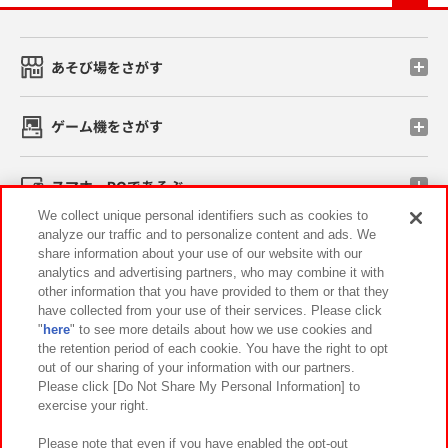
あそび場をさがす
ゲーム機をさがす
スマホ・PCであそぶ
We collect unique personal identifiers such as cookies to
analyze our traffic and to personalize content and ads. We
イベント・キャンペーン
share information about your use of our website with our
analytics and advertising partners, who may combine it with
other information that you have provided to them or that they
have collected from your use of their services. Please click
"
here
" to see more details about how we use cookies and
関連会社
サステナビリティ
サイトポリシー
the retention period of each cookie. You have the right to opt
out of our sharing of your information with our partners.
プライバシーポリシー
ウェブアクセシビリティ方針と検証結果
Please click [Do Not Share My Personal Information] to
exercise your right.
お取引先さまとともに
食品のご提供について
カスタマーハラスメント対応方針
よくあるご質問・お問い合わせ
Please note that even if you have enabled the opt-out