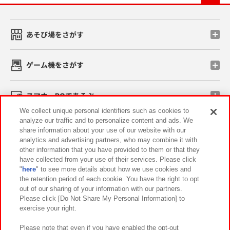
あそび場をさがす
ゲーム機をさがす
スマホ・PCであそぶ
We collect unique personal identifiers such as cookies to
analyze our traffic and to personalize content and ads. We
イベント・キャンペーン
share information about your use of our website with our
analytics and advertising partners, who may combine it with
other information that you have provided to them or that they
have collected from your use of their services. Please click
"
here
" to see more details about how we use cookies and
関連会社
サステナビリティ
サイトポリシー
the retention period of each cookie. You have the right to opt
out of our sharing of your information with our partners.
プライバシーポリシー
ウェブアクセシビリティ方針と検証結果
Please click [Do Not Share My Personal Information] to
exercise your right.
お取引先さまとともに
食品のご提供について
カスタマーハラスメント対応方針
よくあるご質問・お問い合わせ
Please note that even if you have enabled the opt-out