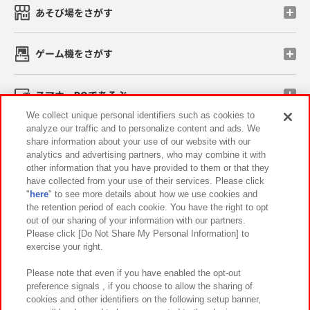
あそび場をさがす
ゲーム機をさがす
スマホ・PCであそぶ
We collect unique personal identifiers such as cookies to
analyze our traffic and to personalize content and ads. We
イベント・キャンペーン
share information about your use of our website with our
analytics and advertising partners, who may combine it with
other information that you have provided to them or that they
have collected from your use of their services. Please click
"
here
" to see more details about how we use cookies and
関連会社
サステナビリティ
サイトポリシー
the retention period of each cookie. You have the right to opt
out of our sharing of your information with our partners.
プライバシーポリシー
ウェブアクセシビリティ方針と検証結果
Please click [Do Not Share My Personal Information] to
exercise your right.
お取引先さまとともに
食品のご提供について
カスタマーハラスメント対応方針
よくあるご質問・お問い合わせ
Please note that even if you have enabled the opt-out
preference signals , if you choose to allow the sharing of
cookies and other identifiers on the following setup banner,