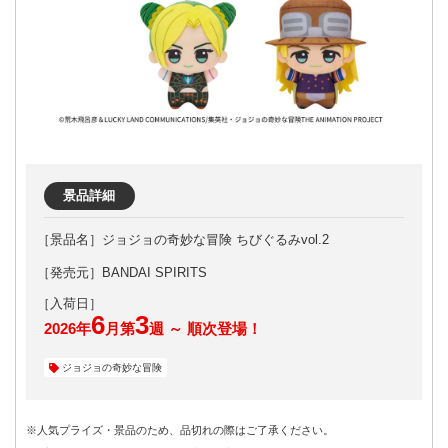
景品詳細
ジョジョの奇妙な冒険 ちびぐるみvol.2
［発売元］BANDAI SPIRITS
6
3
2026年
月第
週 ～ 順次登場！
ジョジョの奇妙な冒険
※人気プライズ・景品のため、品切れの際はご了承ください。