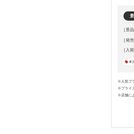
景
［発売元
東
※人気プ
※プライ
※店舗に