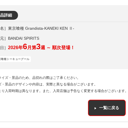
品詳細
東京喰種 Grandista-KANEKI KEN Ⅱ-
］BANDAI SPIRITS
6
3
2026年
月第
週 ～ 順次登場！
京喰種トーキョーグール
ライズ・景品のため、品切れの際はご了承ください。
ズ・景品のデザインや内容は、実際と異なる場合がございます。
より入荷時期は異なります。また、入荷店舗は予告なく変更する場合がございます
一覧に戻る