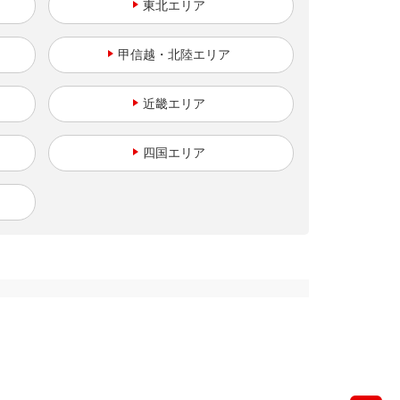
東北
甲信越・北陸
近畿
四国