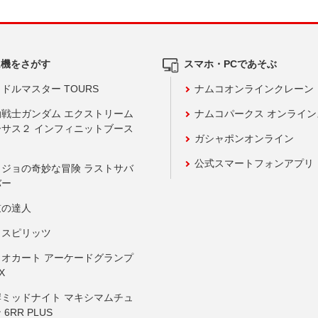
ム機をさがす
スマホ・PCであそぶ
ドルマスター TOURS
ナムコオンラインクレーン
動戦士ガンダム エクストリーム
ナムコパークス オンライ
ーサス２ インフィニットブース
ガシャポンオンライン
公式スマートフォンアプリ
ョジョの奇妙な冒険 ラストサバ
バー
鼓の達人
りスピリッツ
リオカート アーケードグランプ
X
岸ミッドナイト マキシマムチュ
 6RR PLUS