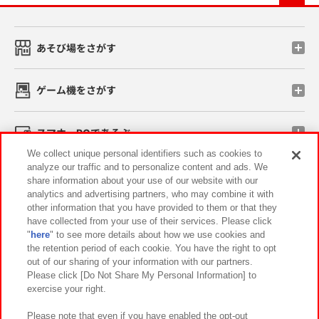
あそび場をさがす
ゲーム機をさがす
スマホ・PCであそぶ
We collect unique personal identifiers such as cookies to
analyze our traffic and to personalize content and ads. We
イベント・キャンペーン
share information about your use of our website with our
analytics and advertising partners, who may combine it with
other information that you have provided to them or that they
have collected from your use of their services. Please click
"
here
" to see more details about how we use cookies and
関連会社
サステナビリティ
サイトポリシー
the retention period of each cookie. You have the right to opt
out of our sharing of your information with our partners.
プライバシーポリシー
ウェブアクセシビリティ方針と検証結果
Please click [Do Not Share My Personal Information] to
exercise your right.
お取引先さまとともに
食品のご提供について
カスタマーハラスメント対応方針
よくあるご質問・お問い合わせ
Please note that even if you have enabled the opt-out