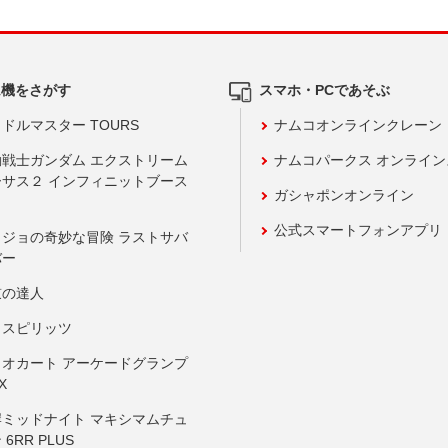
ム機をさがす
スマホ・PCであそぶ
ドルマスター TOURS
ナムコオンラインクレーン
動戦士ガンダム エクストリーム
ナムコパークス オンライ
ーサス２ インフィニットブース
ガシャポンオンライン
公式スマートフォンアプリ
ョジョの奇妙な冒険 ラストサバ
バー
鼓の達人
りスピリッツ
リオカート アーケードグランプ
X
岸ミッドナイト マキシマムチュ
 6RR PLUS