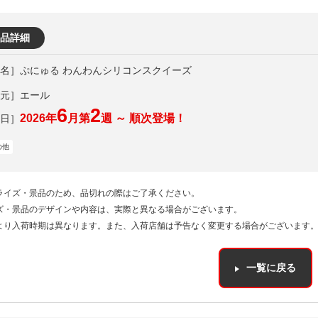
品詳細
ぷにゅる わんわんシリコンスクイーズ
元］エール
6
2
2026年
月第
週 ～ 順次登場！
の他
ライズ・景品のため、品切れの際はご了承ください。
ズ・景品のデザインや内容は、実際と異なる場合がございます。
より入荷時期は異なります。また、入荷店舗は予告なく変更する場合がございます
一覧に戻る