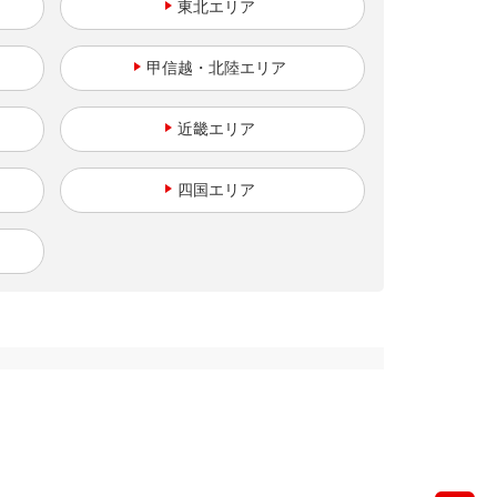
東北
甲信越・北陸
近畿
四国